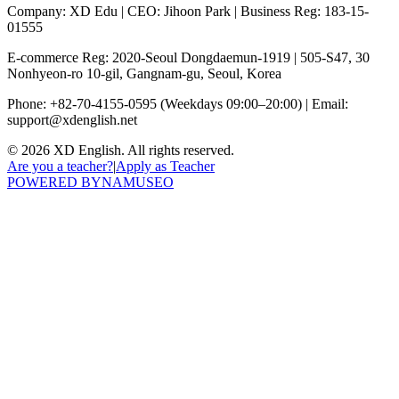
Company: XD Edu
|
CEO: Jihoon Park
|
Business Reg: 183-15-
01555
E-commerce Reg: 2020-Seoul Dongdaemun-1919
|
505-S47, 30
Nonhyeon-ro 10-gil, Gangnam-gu, Seoul, Korea
Phone: +82-70-4155-0595
(Weekdays 09:00–20:00)
|
Email:
support@xdenglish.net
©
2026
XD English. All rights reserved.
Are you a teacher?
|
Apply as Teacher
POWERED BY
NAMUSEO