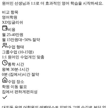
원어민 선생님과 1:1로 더 효과적인 영어 학습을 시작하세요.
비교 항목
영어학원
XD잉글리쉬
비용
월 25-40만원
월 15만원대~
50% 절약
수업 형태
그룹수업 (10-15명)
1:1 원어민 수업
개인 맞춤
통학 시간
왕복 30분-1시간
0분 (집에서)
시간 절약
수업 장소
학원 이동 필요
집에서 편하게
편의성
대치동 유명 어학원의 레벨테스트 압박과 고액 수강료 부담 없