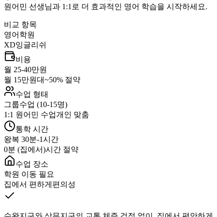
원어민 선생님과 1:1로 더 효과적인 영어 학습을 시작하세요.
비교 항목
영어학원
XD잉글리쉬
비용
월 25-40만원
월 15만원대~
50% 절약
수업 형태
그룹수업 (10-15명)
1:1 원어민 수업
개인 맞춤
통학 시간
왕복 30분-1시간
0분 (집에서)
시간 절약
수업 장소
학원 이동 필요
집에서 편하게
편의성
수완지구와 상무지구의 교통 체증 걱정 없이, 집에서 편안하게