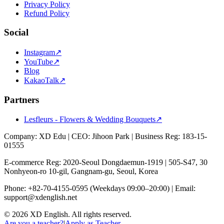
Privacy Policy
Refund Policy
Social
Instagram
↗
YouTube
↗
Blog
KakaoTalk
↗
Partners
Lesfleurs - Flowers & Wedding Bouquets
↗
Company: XD Edu
|
CEO: Jihoon Park
|
Business Reg: 183-15-
01555
E-commerce Reg: 2020-Seoul Dongdaemun-1919
|
505-S47, 30
Nonhyeon-ro 10-gil, Gangnam-gu, Seoul, Korea
Phone: +82-70-4155-0595
(Weekdays 09:00–20:00)
|
Email:
support@xdenglish.net
©
2026
XD English. All rights reserved.
Are you a teacher?
|
Apply as Teacher